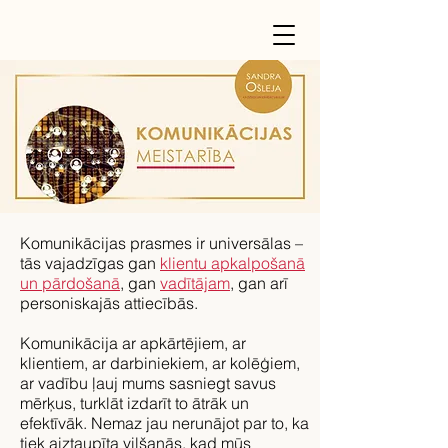
Komunikācijas prasmes ir universālas –
tās vajadzīgas gan
klientu apkalpošanā
un pārdošanā
, gan
vadītājam
, gan arī
personiskajās attiecībās.
Komunikācija ar apkārtējiem, ar
klientiem, ar darbiniekiem, ar kolēģiem,
ar vadību ļauj mums sasniegt savus
mērķus, turklāt izdarīt to ātrāk un
efektīvāk. Nemaz jau nerunājot par to, ka
tiek aiztaupīta vilšanās, kad mūs